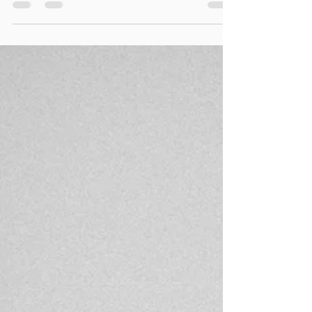
tra le lenzuola, guardi il soffitto e senti che,
nonostante il tempo trascorso a riposare, la
tua mente e il tuo corpo non hanno staccato
davvero la spina. Questo accade spesso
perché non riusciamo a raggiungere le fasi
più ristoratrici del riposo notturno. Capire
come migliorare il sonno profondo non
significa stravolgere la propria vita, ma
accogliere piccoli gesti serali che segnala