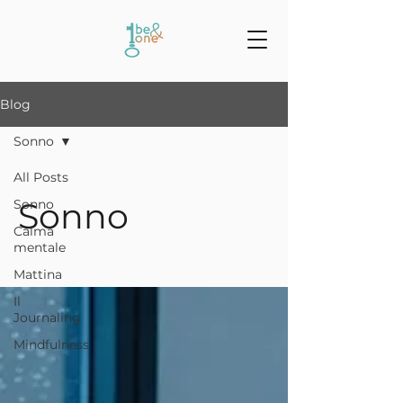
Blog
Sonno
All Posts
Sonno
Sonno
Calma
mentale
Mattina
Il
Journaling
Mindfulness