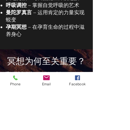
呼吸调控
– 掌握自觉呼吸的艺术
曼陀罗真言
– 运用肯定的力量实现
蜕变
孕期冥想
– 在孕育生命的过程中滋
养身心
冥想为何至关重要？
缓解压力与焦虑
– 舒缓神经系统
提升专注力与清晰度
– 增强注意力与思维敏捷
Phone
Email
Facebook
度
促进情绪健康
– 鼓励正念与内在平和
改善睡眠质量
– 平息杂念，获得深度休憩
增强韧性与耐心
– 强化心理与情感的耐受力
平衡能量与脉轮
– 校准并和谐您的内在状态
开启自我探索
– 深化与内心的自我连接