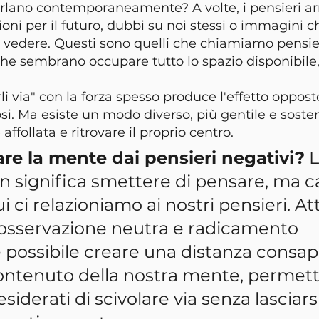
rlano contemporaneamente? A volte, i pensieri ar
oni per il futuro, dubbi su noi stessi o immagini c
edere. Questi sono quelli che chiamiamo pensieri 
 che sembrano occupare tutto lo spazio disponibile,
li via" con la forza spesso produce l'effetto oppost
i. Ma esiste un modo diverso, più gentile e sosteni
ffollata e ritrovare il proprio centro.
re la mente dai pensieri negativi?
 
n significa smettere di pensare, ma 
i ci relazioniamo ai nostri pensieri. At
 osservazione neutra e radicamento 
è possibile creare una distanza consap
 contenuto della nostra mente, permet
siderati di scivolare via senza lasciarsi