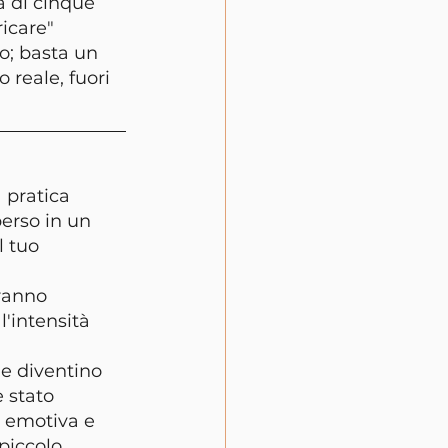
a di cinque 
icare" 
o; basta un 
 reale, fuori 
 pratica 
erso in un 
l tuo 
ranno 
l'intensità 
he diventino 
è stato 
e emotiva e 
piccolo 