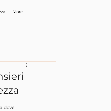
zza
More
sieri
rezza
a dove 