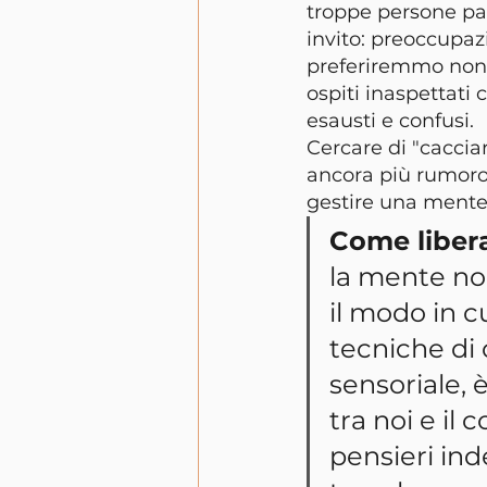
troppe persone pa
invito: preoccupazi
preferiremmo non v
ospiti inaspettati
esausti e confusi.
Cercare di "cacciar
ancora più rumoros
gestire una mente a
Come libera
la mente no
il modo in cu
tecniche di
sensoriale, 
tra noi e il
pensieri inde