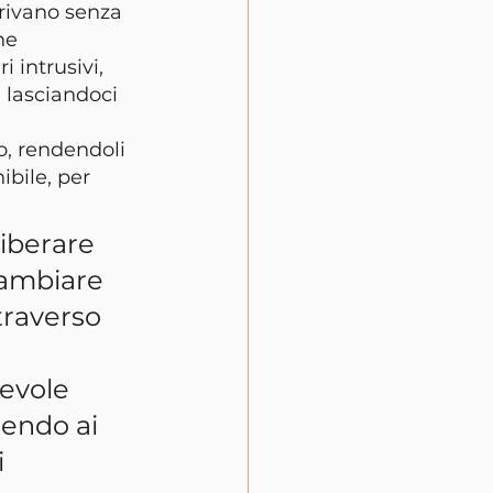
rivano senza 
he 
intrusivi, 
 lasciandoci 
o, rendendoli 
bile, per 
Liberare 
cambiare 
traverso 
evole 
tendo ai 
 