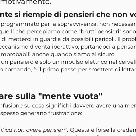
emotivamente.
nte si riempie di pensieri che non 
o è programmato per la sopravvivenza, non necessa
, quelli che percepiamo come "brutti pensieri" sono 
di metterci in guardia da possibili pericoli. Il pr
canismo diventa iperattivo, portandoci a pensar
 improbabili anche quando siamo al sicuro.
 pensiero è solo un impulso elettrico nel cervell
un comando, è il primo passo per smettere di lottar
tare sulla "mente vuota"
fusione su cosa significhi davvero avere una men
 spesso generano frustrazione:
ifica non avere pensieri": 
Questa è forse la creden