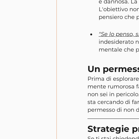
e dannosa. La 
L'obiettivo no
pensiero che 
"Se lo penso, 
indesiderato no
mentale che p
Un permess
Prima di esplorare
mente rumorosa fa 
non sei in perico
sta cercando di far
permesso di non da
Strategie pr
Se ti stai chieden