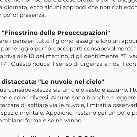
 giornata, ecco alcuni approcci che non richiedono
n po' di presenza.
l "Finestrino delle Preoccupazioni"
re i pensieri tutto il giorno, assegna loro un app
al pomeriggio per "preoccuparti consapevolmente".
arriva alle 10 del mattino, digli gentilmente: "Ti v
17". Questo riduce il senso di urgenza e ridà il cont
distaccata: "Le nuvole nel cielo"
a consapevolezza sia un cielo vasto e azzurro. I tu
e e colori diversi. Alcune sono bianche e leggere, 
cercare di soffiare via le nuvole, limitati a osserva
o spazio mentale. Appaiono, restano per un po' e po
cambiano forma e se ne vanno.