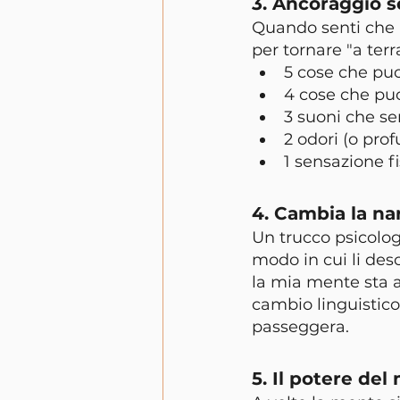
3. Ancoraggio se
Quando senti che i 
per tornare "a te
5 cose che pu
4 cose che puoi
3 suoni che sen
2 odori (o prof
1 sensazione fi
4. Cambia la na
Un trucco psicologi
modo in cui li desc
la mia mente sta a
cambio linguistico 
passeggera.
5. Il potere de