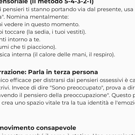
nsoriale (Il metodo 5-4-3-2-1)
pensieri ti stanno portando via dal presente, usa i
rra". Nomina mentalmente:
oi vedere in questo momento.
 toccare (la sedia, i tuoi vestiti).
ti intorno a te.
umi che ti piacciono).
sica interna (il calore delle mani, il respiro).
rrazione: Parla in terza persona
co efficace per distrarsi dai pensieri ossessivi è c
rivi. Invece di dire "Sono preoccupato", prova a di
vendo il pensiero della preoccupazione". Questo p
crea uno spazio vitale tra la tua identità e l'emoz
l movimento consapevole