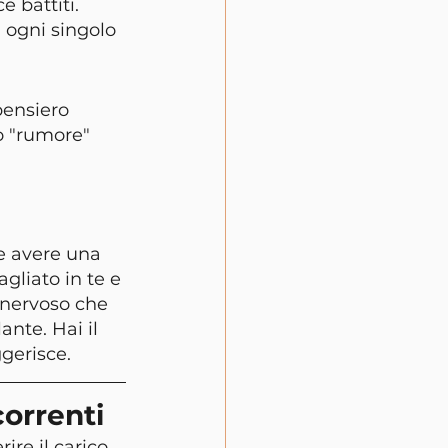
 battiti. 
 ogni singolo 
pensiero 
lo "rumore" 
e avere una 
liato in te e 
 nervoso che 
nte. Hai il 
gerisce.
correnti
re il carico 