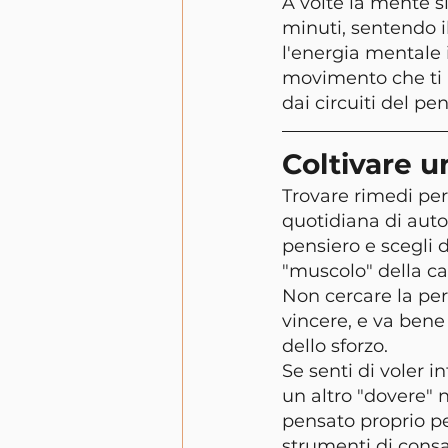
A volte la mente s
minuti, sentendo il
l'energia mentale 
movimento che ti r
dai circuiti del pen
Coltivare u
Trovare rimedi per
quotidiana di auto
pensiero e scegli d
"muscolo" della c
Non cercare la per
vincere, e va bene 
dello sforzo.
Se senti di voler 
un altro "dovere" n
pensato proprio pe
strumenti di consa