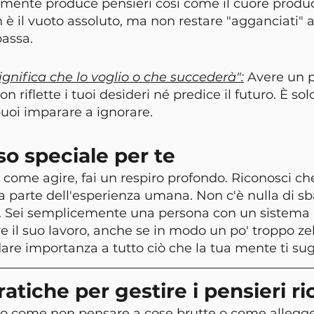
mente produce pensieri così come il cuore produce
n è il vuoto assoluto, ma non restare "agganciati" a
passa.
significa che lo voglio o che succederà":
 Avere un 
n riflette i tuoi desideri né predice il futuro. È so
uoi imparare a ignorare.
o speciale per te
 come agire, fai un respiro profondo. Riconosci ch
parte dell'esperienza umana. Non c'è nulla di sbag
lo. Sei semplicemente una persona con un sistema
e il suo lavoro, anche se in modo un po' troppo zela
re importanza a tutto ciò che la tua mente ti sug
atiche per gestire i pensieri ri
do come non pensare a cose brutte o come alleggeri