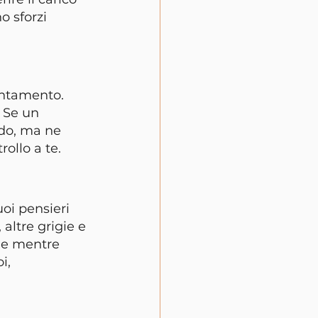
 sforzi 
untamento. 
 Se un 
edo, ma ne 
rollo a te.
oi pensieri 
altre grigie e 
rle mentre 
i, 