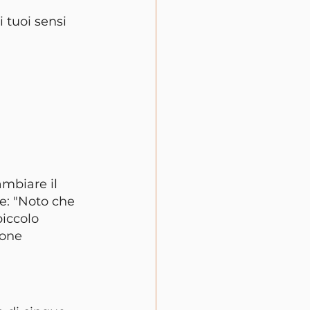
 tuoi sensi 
ambiare il 
re: "Noto che 
iccolo 
ione 