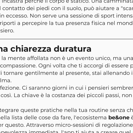
i incastra perché il corpo è statico. Una camminat
 contatto dei piedi con il suolo, può aiutare a "scar
in eccesso. Non serve una sessione di sport intens
iporti a percepire la tua presenza fisica nel mondo
siero.
na chiarezza duratura
 la mente affollata non è un evento unico, ma una
compassione. Ogni volta che ti accorgi di essere p
i tornare gentilmente al presente, stai allenando i
alma.
fezione. Ci saranno giorni in cui i pensieri sembre
così. La chiave è la costanza dei piccoli passi, non 
integrare queste pratiche nella tua routine senza c
ella lista delle cose da fare, l'ecosistema 
be&one
 
r questo. Attraverso micro-sessioni di regolazion
pevolezza immediata, l'app ti aiuta a creare quel 