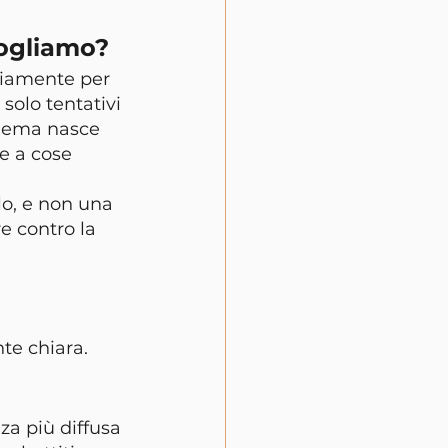
vogliamo?
riamente per 
solo tentativi 
oblema nasce 
e a cose 
o, e non una 
e contro la 
te chiara. 
za più diffusa 