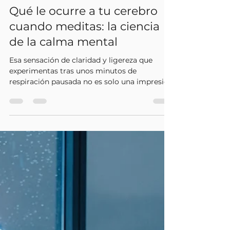
be&one
21 jul
4 min de lectura
Qué le ocurre a tu cerebro
cuando meditas: la ciencia
de la calma mental
Esa sensación de claridad y ligereza que
experimentas tras unos minutos de
respiración pausada no es solo una impresión
subjetiva. La meditación produce cambios
profundos y medibles en la estructura y en la
actividad del cerebro, modulando las redes
neuronales responsables de la rumiación, el
estrés y la regulación emocional.