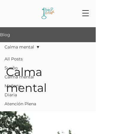
Blog
Calma mental
All Posts
Calma
Sueño
Calma mental
mental
Mañana
Diaria
Atención Plena