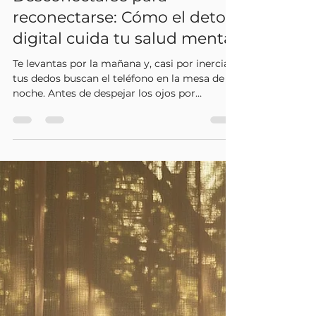
be&one
26 jul
4 min de lectura
Desconectarse para
reconectarse: Cómo el detox
digital cuida tu salud mental
Te levantas por la mañana y, casi por inercia,
tus dedos buscan el teléfono en la mesa de
noche. Antes de despejar los ojos por
completo, tu mente ya está procesando
decenas de notificaciones, titulares de
noticias y actualizaciones de personas que tal
vez ni conoces. Para cuando pones un pie
fuera de la cama, tu sistema nervioso ya ha
recibido un aluvión de estímulos que ni
siquiera habías pedido.