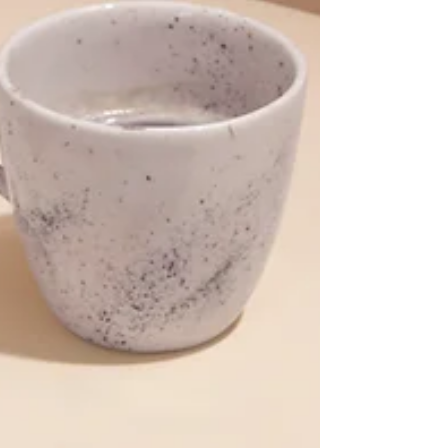
ocurrido ningún gran evento dramático, pero
notas cierta tensión al responder un mensaje,
una fatiga inusual a mitad de la tarde o una
impaciencia repentina con las personas que
quieres. Durante mucho tiempo, la respuesta
automática suele ser ignorar esa señal,
servirse otra taza de café y continuar con la
lista de pendientes.