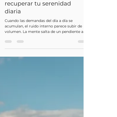
mente: formas sencillas de
recuperar tu serenidad
diaria
Cuando las demandas del día a día se
acumulan, el ruido interno parece subir de
volumen. La mente salta de un pendiente a
otro, los hombros se tensan y la sensación de
cansancio se vuelve constante. En esos
momentos, mirar por la ventana, caminar
bajo la sombra de unos árboles o sentir el
aire fresco en el rostro produce un alivio casi
inmediato.