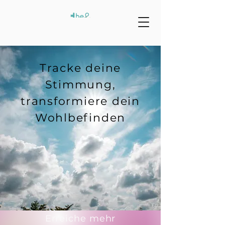
Tracke deine
Stimmung,
transformiere dein
Wohlbefinden
Erreiche mehr