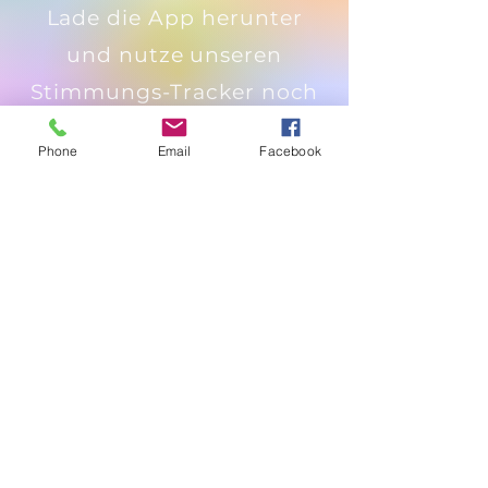
Lade die App herunter
und nutze unseren
Stimmungs-Tracker noch
heute für ein
Phone
Email
Facebook
glücklicheres, gesünderes
und ausgeglicheneres
Leben.
Nutzungsbedingungen &
Datenschutz
Kontakt
Manifest
Über uns