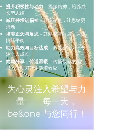
提升积极性与动力
– 提振精神，培养成
长型思维
减压并增进福祉
– 转换视角，让思绪更
清晰
培养正念与反思
– 鼓励深度自省，达成
情绪平衡
助力高效与目标达成
– 激发行动力，专
注个人成长
简单分享，传递温暖
– 传播鼓励的信
息，让动力产生涟漪效应
为心灵注入希望与力
量——每一天，
be&one 与您同行！