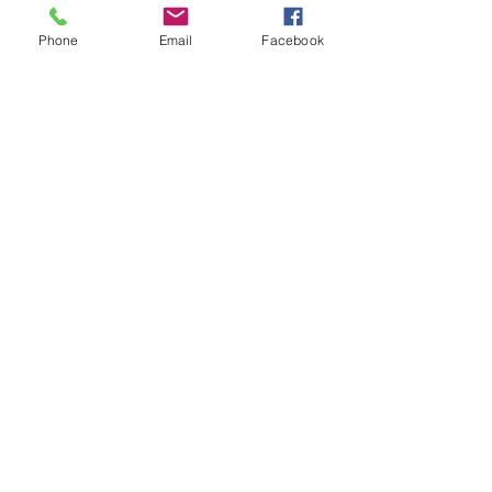
Phone
Email
Facebook
使用条款与隐私政策
联系我们
显现
关于我们
Sepapaja tn 6, 15551, Tallinn, Estonia
保持联络
App Store 下载