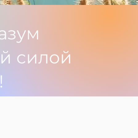
азум
й силой
!