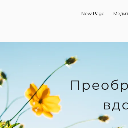
New Page
Меди
Преобр
вд