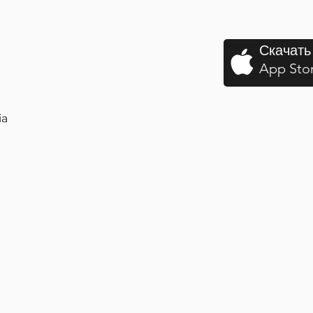
Скачать
App Sto
ia