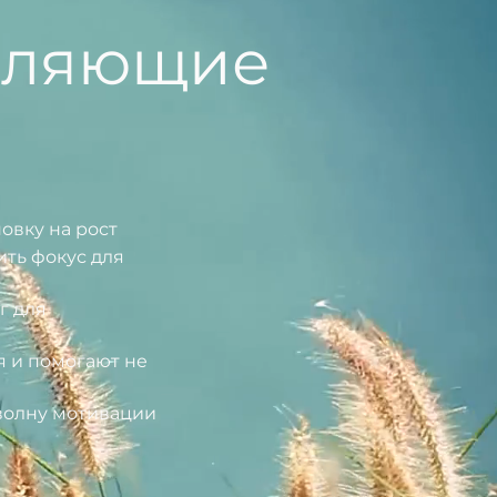
вляющие
овку на рост
ть фокус для
г для
 и помогают не
 волну мотивации