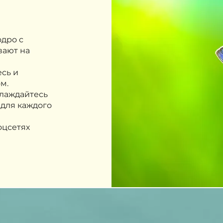
дро с
вают на
сь и
м.
лаждайтесь
для каждого
оцсетях