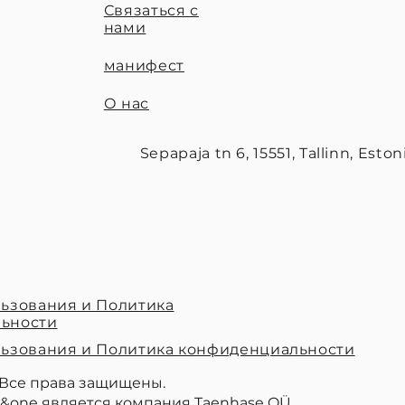
Связаться с
нами
манифест
О нас
Sepapaja tn 6, 15551, Tallinn, Eston
ьзования и Политика
ьности
льзования и Политика конфиденциальности
 Все права защищены.
&one является компания Taenhase OÜ.