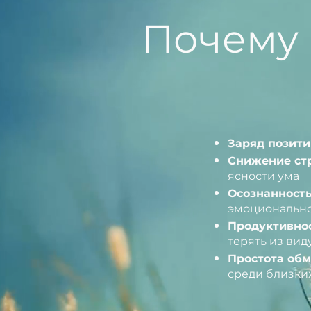
Почему
Заряд позити
Снижение стр
ясности ума
Осознанность
эмоционально
Продуктивнос
терять из вид
Простота об
среди близки