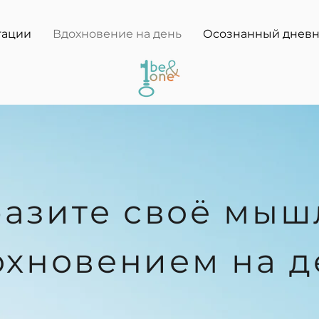
тации
Вдохновение на день
Осознанный днев
азите своё мыш
охновением на д