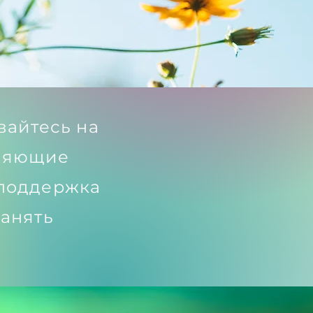
вайтесь на
вляющие
 поддержка
анять