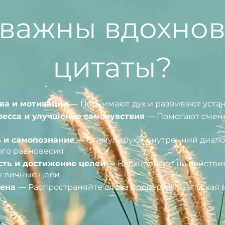
 важны вдохно
цитаты?
ва и мотивации
— Поднимают дух и развивают устан
есса и улучшение самочувствия
— Помогают смени
 и самопознание
— Стимулируют внутренний диало
го равновесия
ть и достижение целей
— Вдохновляют на действия
у личные цели
мена
— Распространяйте слова поддержки, запуская
х