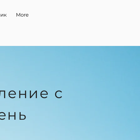
ник
More
ление с
ень