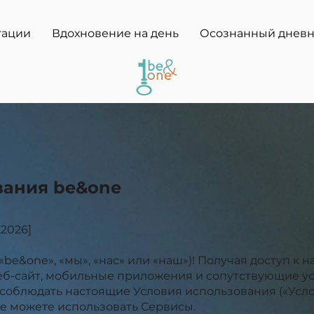
тации
Вдохновение на день
Осознанный днев
вания be&one
.2026]
«be&one», «мы», «нас» или «наш»)! Получая доступ к
веб-сайт, мобильные приложения и сопутствующие у
 соблюдать настоящие Условия использования («Услов
е можете использовать Сервисы.