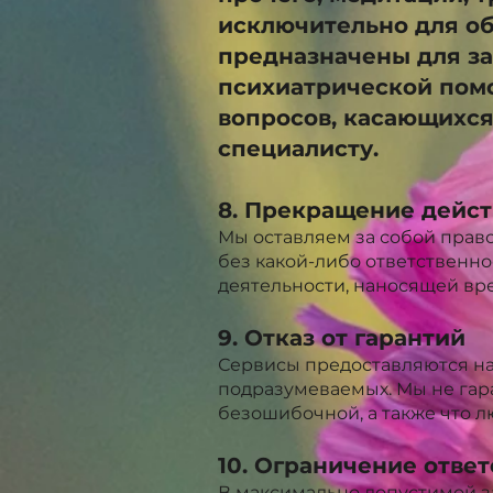
исключительно для о
предназначены для з
психиатрической помо
вопросов, касающихся
специалисту.
8. Прекращение дейс
Мы оставляем за собой прав
без какой-либо ответственно
деятельности, наносящей вр
9. Отказ от гарантий
Сервисы предоставляются на 
подразумеваемых. Мы не гар
безошибочной, а также что 
10. Ограничение отве
В максимально допустимой з