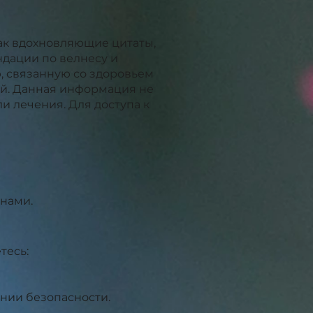
ак вдохновляющие цитаты,
дации по велнесу и
, связанную со здоровьем
ей. Данная информация не
 лечения. Для доступа к
нами.
тесь:
нии безопасности.