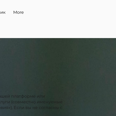
ник
More
 нашей платформе или
слуги (совместно именуемые
ия»). Если вы не согласны с