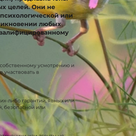
х целей. Они не
психологической или
зникновении любых
 квалифицированному
у собственному усмотрению и
е участвовать в
ких-либо гарантий, явных или
й, безопасной или
отрудники или агенты не