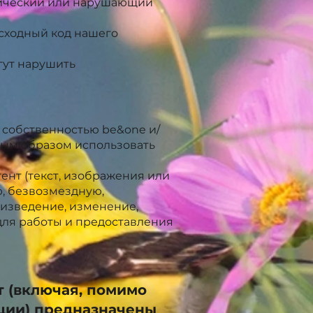
нический или нарушающий
исходный код нашего
гут нарушить
 собственностью be&one и/
ным образом использовать
ент (текст, изображения или
, безвозмездную,
оизведение, изменение,
для работы и предоставления
т (включая, помимо
ации) предназначены