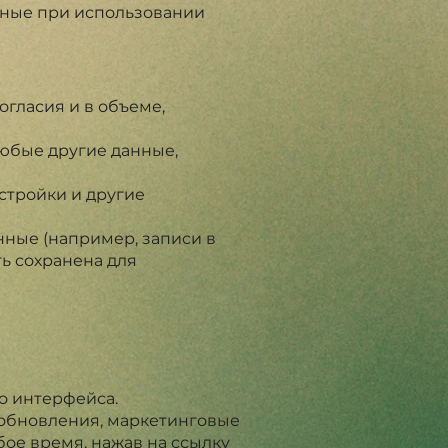
анные при использовании
гласия и в объеме,
любые другие данные,
астройки и другие
ные (например, записи в
ть сохранена для
о интерфейса.
 обновления, маркетинговые
ое время, нажав на ссылку