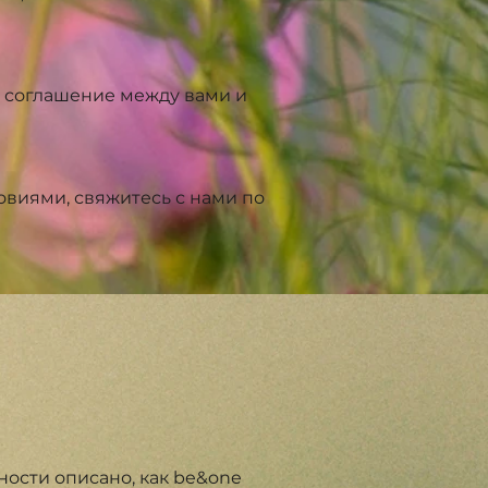
 соглашение между вами и
виями, свяжитесь с нами по
ости описано, как be&one