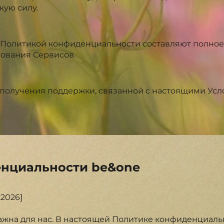
кую силу.
е
 Политикой конфиденциальности составляют полное
ования Сервисов.
получения поддержки, связанной с настоящими Усло
нциальности be&one
.2026]
жна для нас. В настоящей Политике конфиденциальн