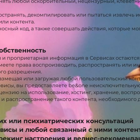
анять любой оскорбительный, нецензурный, клевет
остранять, декомпилировать или пытаться извлечь 
ли контента.
осный код, а также совершать действия, которые мо
собственность
ки и проприетарная информация в Сервисах остаются
имеете права воспроизводить, распространять или и
ого разрешения.
азмещая или загружая любой пользовательский конт
рвисы, вы предоставляете be&one неисключительную
ензию на использование, хостинг, хранение, воспр
 и распространение такого контента, необходимого 
их или психиатрических консультаций
рвисы и любой связанный с ними контен
трекинг настроения и велнес-рекоменд