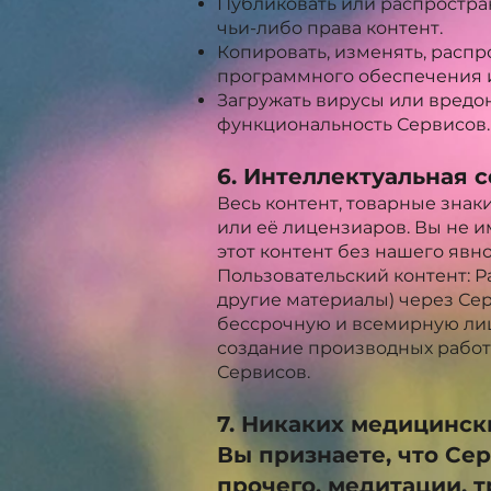
Публиковать или распростр
чьи-либо права контент.
Копировать, изменять, распр
программного обеспечения и
Загружать вирусы или вредон
функциональность Сервисов.
6. Интеллектуальная 
Весь контент, товарные зна
или её лицензиаров. Вы не 
этот контент без нашего явн
Пользовательский контент: Р
другие материалы) через Се
бессрочную и всемирную лиц
создание производных работ
Сервисов.
7. Никаких медицинск
Вы признаете, что Се
прочего, медитации, 