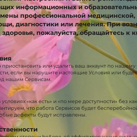
бщих информационных и образовательны
амены профессиональной медицинской, 
щи, диагностики или лечения. При во
 здоровья, пожалуйста, обращайтесь к
твия
о приостановить или удалить ваш аккаунт по нашем
сти, если вы нарушите настоящие Условия или будет
ед нашим Сервисам.
условиях «как есть» и «по мере доступности» без ка
антируем, что работа Сервисов будет бесперебойно
любые дефекты будут исправлены.
тственности
аконом степени be&one, её аффилированные лица, с