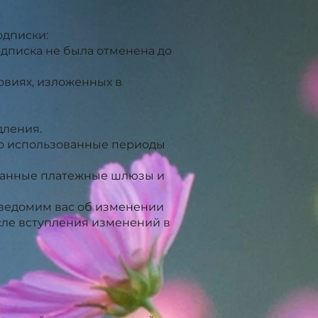
одписки:
одписка не была отменена до
виях, изложенных в
дления.
чно использованные периоды
ванные платежные шлюзы и
уведомим вас об изменении
сле вступления изменений в