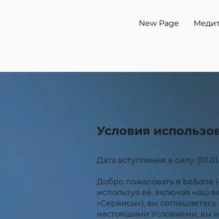
New Page
Меди
Условия использо
Дата вступления в силу: [01.01
Добро пожаловать в be&one (
используя её, включая наш 
«Сервисы»), вы соглашаетесь
настоящими Условиями, вы н