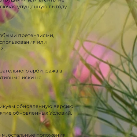
включая упущенную выгоду
 любыми претензиями,
использования или
й.
зательного арбитража в
ктивные иски не
бликуем обновленную версию
ятие обновленных Условий.
ым, остальные положения