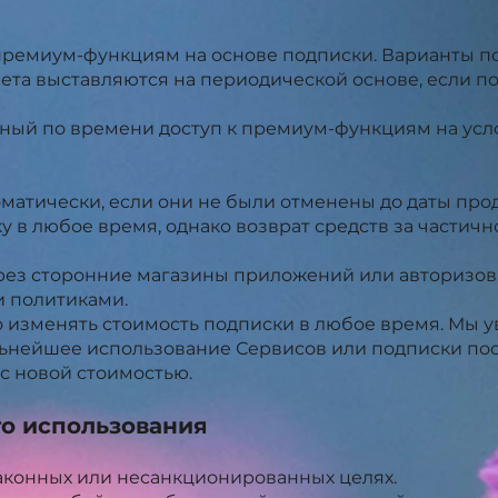
 премиум-функциям на основе подписки. Варианты п
ета выставляются на периодической основе, если п
ый по времени доступ к премиум-функциям на усло
матически, если они не были отменены до даты про
у в любое время, однако возврат средств за части
рез сторонние магазины приложений или авторизо
и политиками.
о изменять стоимость подписки в любое время. Мы 
льнейшее использование Сервисов или подписки по
 с новой стоимостью.
го использования
аконных или несанкционированных целях.