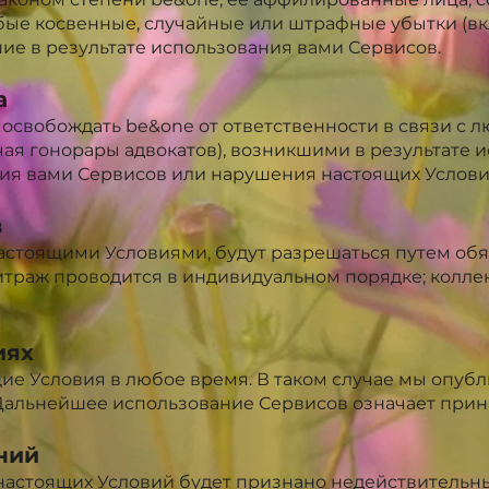
юбые косвенные, случайные или штрафные убытки (
ие в результате использования вами Сервисов.
а
 освобождать be&one от ответственности в связи с
ая гонорары адвокатов), возникшими в результате 
ия вами Сервисов или нарушения настоящих Услови
в
астоящими Условиями, будут разрешаться путем обя
битраж проводится в индивидуальном порядке; колле
иях
е Условия в любое время. В таком случае мы опу
 Дальнейшее использование Сервисов означает прин
ний
настоящих Условий будет признано недействительн