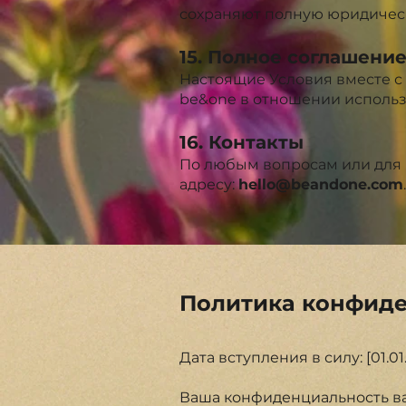
сохраняют полную юридичес
15. Полное соглашени
Настоящие Условия вместе с
be&one в отношении использ
16. Контакты
По любым вопросам или для 
адресу:
hello@beandone.com
.
Политика конфиде
Дата вступления в силу: [01.01
Ваша конфиденциальность ва