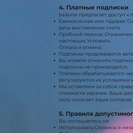
4. Платные подписки
be&one предлагает доступ к
Ежемесячная или годовая: Сч
даты выставления счета.
Пробный период: Ограниченн
настоящих Условиях.
Оплата и отмена:
Подписки продлеваются авто
Вы можете отменить подписк
подписки не производится.
Платежи обрабатываются че
регулируются их условиями 
Мы оставляем за собой прав
стоимости заранее. Ваше да
силу означает ваше согласие
5. Правила допустимо
Вы соглашаетесь не:
Использовать Сервисы в нез