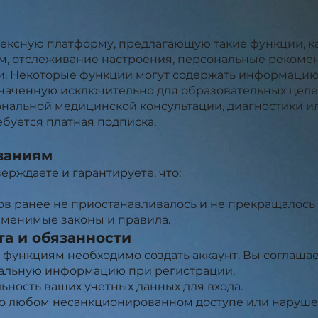
ексную платформу, предлагающую такие функции, к
, отслеживание настроения, персональные рекомен
. Некоторые функции могут содержать информацию
наченную исключительно для образовательных цел
нальной медицинской консультации, диагностики или
уется платная подписка.
ованиям
ерждаете и гарантируете, что:
в ранее не приостанавливалось и не прекращалось 
именимые законы и правила.
та и обязанности
функциям необходимо создать аккаунт. Вы соглашае
уальную информацию при регистрации.
ность ваших учетных данных для входа.
 о любом несанкционированном доступе или наруше