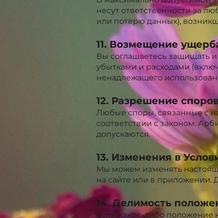
несут ответственности за л
или потерю данных), возникш
11. Возмещение ущерб
Вы соглашаетесь защищать и
убытками и расходами (включ
ненадлежащего использован
12. Разрешение споро
Любые споры, связанные с н
соответствии с законом. Ар
допускаются.
13. Изменения в Услов
Мы можем изменять настоящи
на сайте или в приложении.
14. Делимость положе
Если какое-либо положение 