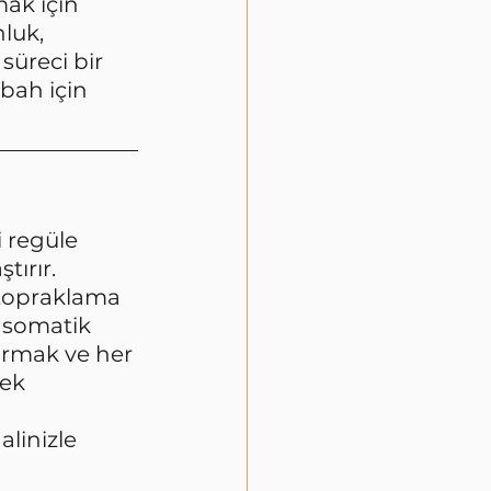
ak için 
luk, 
üreci bir 
abah için 
i regüle 
tırır.
 topraklama 
 somatik 
ırmak ve her 
ek 
linizle 