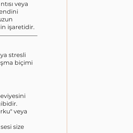
ntısı veya 
endini 
uzun 
n işaretidir.
a stresli 
lışma biçimi 
viyesini 
bidir. 
rku" veya 
esi size 