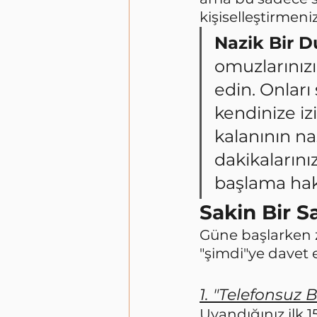
kişiselleştirmeniz
Nazik Bir 
omuzlarınızı
edin. Onları
kendinize iz
kalanının na
dakikalarını
başlama hak
Sakin Bir S
Güne başlarken z
"şimdi"ye davet 
1. "Telefonsuz 
Uyandığınız ilk