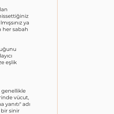
dan 
issettiğiniz 
mışsınız ya 
n her sabah 
 
duğunu 
ayıcı 
e eşlik 
genellikle 
inde vücut, 
 yanıtı" adı 
bir sinir 