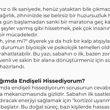
ınız o ilk saniyede, henüz yataktan bile çıkma
ırlık, zihninizde ise belirsiz bir huzursuzluk h
 gün başlamadan sanki bir maratona geç kal
r şeyler varmış gibi hissetmek, pek çok insanı
bir mücadeledir.
 yine mi?" diyerek ya da hızlı bir kalp atışıyla
u durumun biyolojik ve psikolojik temelleri ol
rahatlatabilir. Bu yazı, sabahın o ilk, bazen zorl
enli ve sakin bir alana dönüştürmeniz için siz
azırlandı.
ğımda Endişeli Hissediyorum?
da endişeli hissediyorum sorusunun cevabı 
ekanizmasında gizlidir. Sabahın ilk saatler
dıracak enerjiyi sağlamak için "kortizol uyanma
 başlatır. Bu doğal süreç, bazı kişilerde hassas 