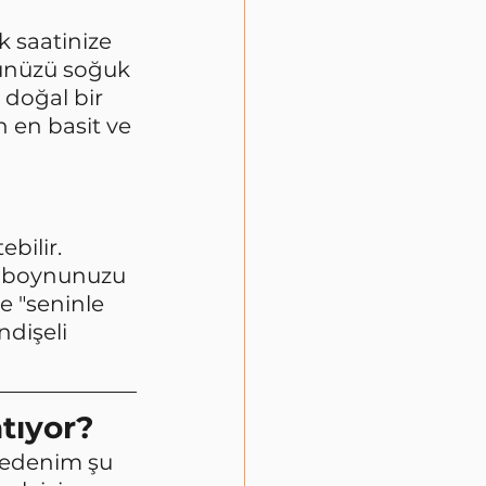
k saatinize 
ünüzü soğuk 
 doğal bir 
n en basit ve 
bilir. 
a boynunuzu 
e "seninle 
dişeli 
tıyor?
Bedenim şu 