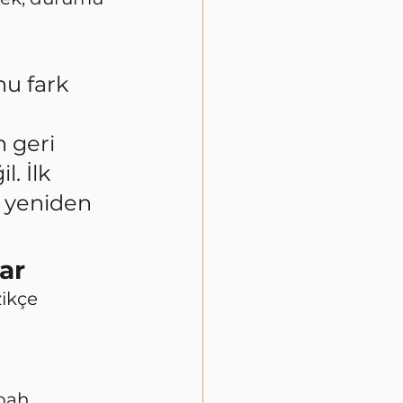
u fark 
 geri 
. İlk 
e yeniden 
ar
ikçe 
bah 