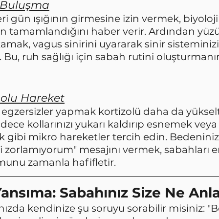
la Buluşma
eri gün ışığının girmesine izin vermek, biyoloji
n tamamlandığını haber verir. Ardından yüz
ıkamak, vagus sinirini uyararak sinir sisteminizi
ir. Bu, ruh sağlığı için sabah rutini oluşturmanı
olu Hareket
egzersizler yapmak kortizolü daha da yükselte
dece kollarınızı yukarı kaldırıp esnemek vey
 gibi mikro hareketler tercih edin. Bedeniniz
zorlamıyorum" mesajını vermek, sabahları en
unu zamanla hafifletir.
ansıma: Sabahınız Size Ne Anla
zda kendinize şu soruyu sorabilir misiniz: "