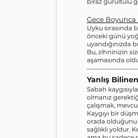
biraz gürültülü 
Gece Boyunca 
Uyku sırasında b
önceki günü yoğ
uyandığınızda bu
Bu, zihninizin si
aşamasında oldu
Yanlış Bilin
Sabah kaygısıyla 
olmanız gerektiğ
çalışmak, mevcut 
Kaygıyı bir düşm
orada olduğunu 
sağlıklı yoldur.
ama bu sadece s