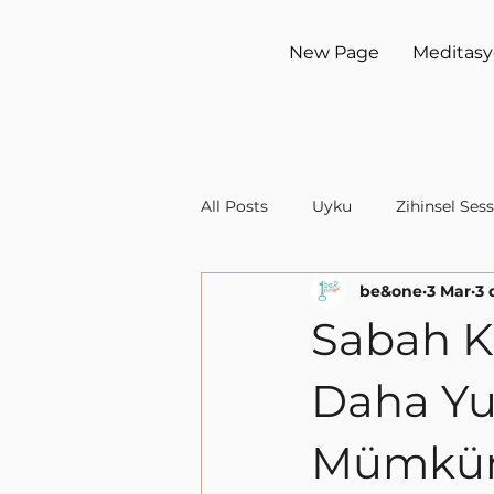
New Page
Meditas
All Posts
Uyku
Zihinsel Sess
be&one
3 Mar
3 
Sabah K
Daha Yu
Mümkü