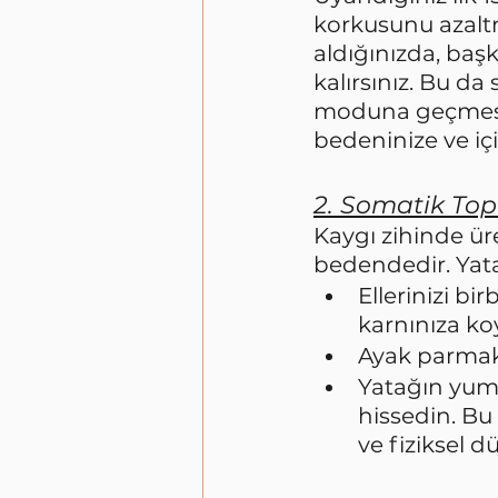
korkusunu azaltm
aldığınızda, baş
kalırsınız. Bu d
moduna geçmesine
bedeninize ve i
2. Somatik To
Kaygı zihinde ür
bedendedir. Yat
Ellerinizi bi
karnınıza koy
Ayak parmakla
Yatağın yumu
hissedin. B
ve fiziksel 