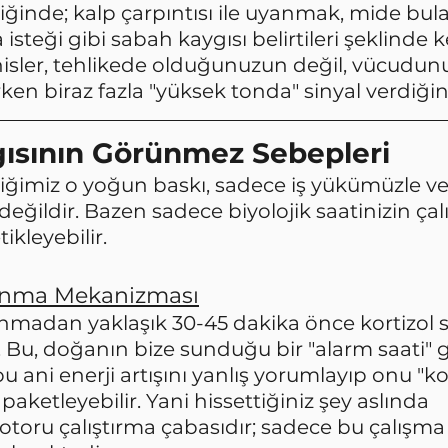
tiğinde; kalp çarpıntısı ile uyanmak, mide bula
steği gibi sabah kaygısı belirtileri şeklinde k
 hisler, tehlikede olduğunuzun değil, vücudun
en biraz fazla "yüksek tonda" sinyal verdiğini
ısının Görünmez Sebepleri
tiğimiz o yoğun baskı, sadece iş yükümüzle vey
i değildir. Bazen sadece biyolojik saatinizin ça
kleyebilir.
yanma Mekanizması
adan yaklaşık 30-45 dakika önce kortizol se
 Bu, doğanın bize sunduğu bir "alarm saati" gi
 ani enerji artışını yanlış yorumlayıp onu "ko
 paketleyebilir. Yani hissettiğiniz şey aslında 
ru çalıştırma çabasıdır; sadece bu çalışma s