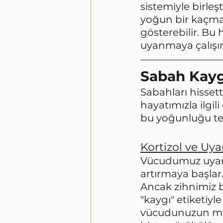
sistemiyle birleş
yoğun bir kaçma i
gösterebilir. Bu
uyanmaya çalışırk
Sabah Kayg
Sabahları hisset
hayatımızla ilgil
bu yoğunluğu teti
Kortizol ve U
Vücudumuz uyanm
artırmaya başlar.
Ancak zihnimiz bu
"kaygı" etiketiyle
vücudunuzun moto