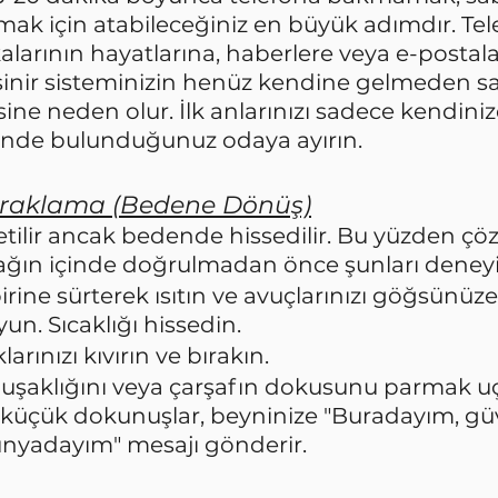
ak için atabileceğiniz en büyük adımdır. Tele
kalarının hayatlarına, haberlere veya e-postal
a sinir sisteminizin henüz kendine gelmeden 
 neden olur. İlk anlarınızı sadece kendinize
çinde bulunduğunuz odaya ayırın.
praklama (Bedene Dönüş)
etilir ancak bedende hissedilir. Bu yüzden çö
ağın içinde doğrulmadan önce şunları deneyi
rbirine sürterek ısıtın ve avuçlarınızı göğsünüz
un. Sıcaklığı hissedin.
rınızı kıvırın ve bırakın.
şaklığını veya çarşafın dokusunu parmak uçl
u küçük dokunuşlar, beyninize "Buradayım, g
dünyadayım" mesajı gönderir.