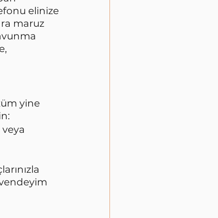
fonu elinize 
ara maruz 
savunma 
, 
züm yine 
n:
e veya 
arınızla 
üvendeyim 