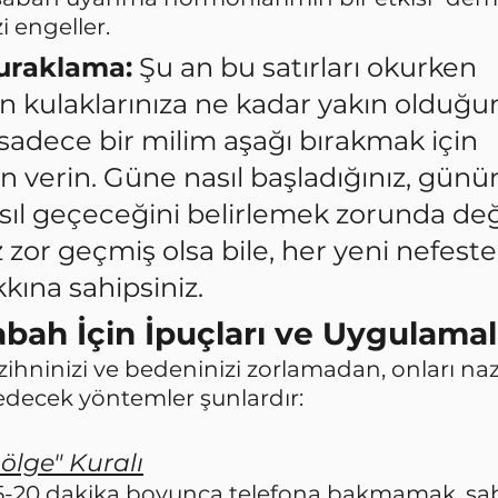
i engeller.
Duraklama:
 Şu an bu satırları okurken 
n kulaklarınıza ne kadar yakın olduğun
 sadece bir milim aşağı bırakmak için 
in verin. Güne nasıl başladığınız, günün
sıl geçeceğini belirlemek zorunda değil
z zor geçmiş olsa bile, her yeni nefest
kına sahipsiniz.
abah İçin İpuçları ve Uygulamal
ihninizi ve bedeninizi zorlamadan, onları naz
edecek yöntemler şunlardır:
Bölge" Kuralı
 15-20 dakika boyunca telefona bakmamak, sa