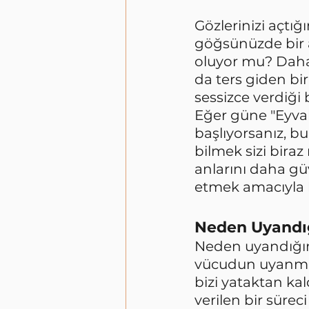
Gözlerinizi açtığ
göğsünüzde bir ağ
oluyor mu? Daha
da ters giden bi
sessizce verdiği 
Eğer güne "Eyvah,
başlıyorsanız, b
bilmek sizi biraz 
anlarını daha güv
etmek amacıyla h
Neden Uyandı
Neden uyandığım
vücudun uyanma m
bizi yataktan kal
verilen bir süreci