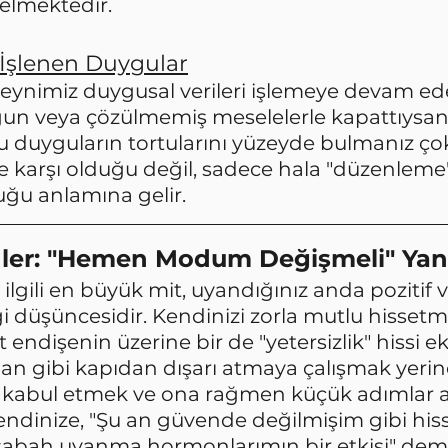
gelmektedir.
İşlenen Duygular
eynimiz duygusal verileri işlemeye devam eder
un veya çözülmemiş meselelerle kapattıysanı
 duyguların tortularını yüzeyde bulmanız çok
ze karşı olduğu değil, sadece hala "düzenleme
ğu anlamına gelir.
enler: "Hemen Modum Değişmeli" Yanı
ilgili en büyük mit, uyandığınız anda pozitif v
i düşüncesidir. Kendinizi zorla mutlu hissetm
endişenin üzerine bir de "yetersizlik" hissi ek
an gibi kapıdan dışarı atmaya çalışmak yerin
kabul etmek ve ona rağmen küçük adımlar 
 Kendinize, "Şu an güvende değilmişim gibi hi
abah uyanma hormonlarımın bir etkisi" dem