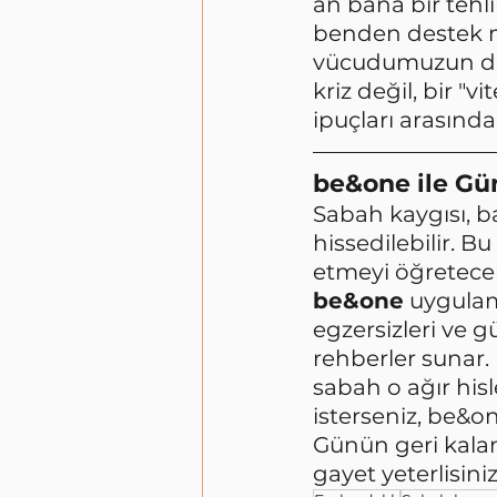
an bana bir tehl
benden destek mi
vücudumuzun dün
kriz değil, bir "
ipuçları arasında 
be&one ile G
Sabah kaygısı, b
hissedilebilir. Bu
etmeyi öğretecek
be&one
 uygulam
egzersizleri ve 
rehberler sunar. 
sabah o ağır hi
isterseniz, be&on
Günün geri kalan
gayet yeterlisiniz