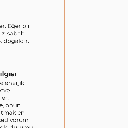
. Eğer bir 
z, sabah 
 doğaldır. 
" 
lgısı
e enerjik 
eye 
ler.
e, onun 
atmak en 
ssediyorum 
ek, durumu 