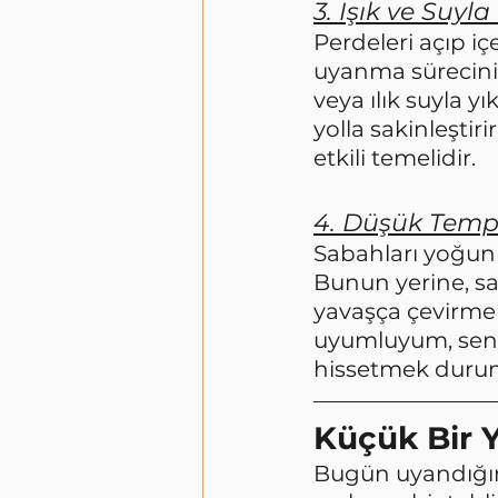
3. Işık ve Suy
Perdeleri açıp iç
uyanma sürecini
veya ılık suyla y
yolla sakinleştir
etkili temelidir.
4. Düşük Temp
Sabahları yoğun 
Bunun yerine, sa
yavaşça çevirmek
uyumluyum, seni 
hissetmek durum
Küçük Bir Y
Bugün uyandığını