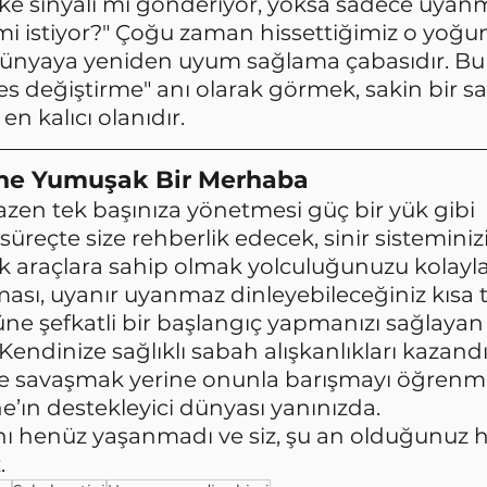
ike sinyali mi gönderiyor, yoksa sadece uyanm
 istiyor?" Çoğu zaman hissettiğimiz o yoğun
yaya yeniden uyum sağlama çabasıdır. Bu s
vites değiştirme" anı olarak görmek, sakin bir s
en kalıcı olanıdır.
üne Yumuşak Bir Merhaba
azen tek başınıza yönetmesi güç bir yük gibi 
 süreçte size rehberlik edecek, sinir sisteminiz
 araçlara sahip olmak yolculuğunuzu kolaylaş
ası, uyanır uyanmaz dinleyebileceğiniz kısa
güne şefkatli bir başlangıç yapmanızı sağlayan
Kendinize sağlıklı sabah alışkanlıkları kazand
sle savaşmak yerine onunla barışmayı öğrenm
e’ın destekleyici dünyası yanınızda.
ı henüz yaşanmadı ve siz, şu an olduğunuz ha
.