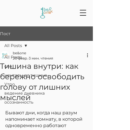
Пост
All Posts
be&one
All Posts
20 февр.
3 мин. чтения
Тишина внутри: как
сон
бережно освободить
ментальная тишина
Утро
голову от лишних
ведение дневника
мыслей
осознанность
Бывают дни, когда наш разум 
напоминает комнату, в которой 
одновременно работают 