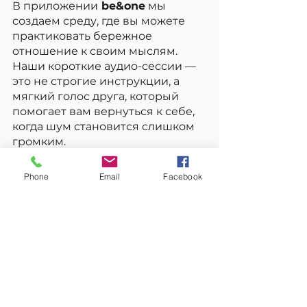
В приложении
 be&one
 мы 
создаем среду, где вы можете 
практиковать бережное 
отношение к своим мыслям. 
Наши короткие аудио-сессии — 
это не строгие инструкции, а 
мягкий голос друга, который 
помогает вам вернуться к себе, 
когда шум становится слишком 
громким.
Ваш следующий шаг
Phone
Email
Facebook
Попробуйте сегодня один раз 
просто поблагодарить свой ум 
за то, что он так старается вас 
защитить, и разрешите ему 
отдохнуть хотя бы на пять минут.
Ментальный шум
Навязчивые мысли
ментальная тишина