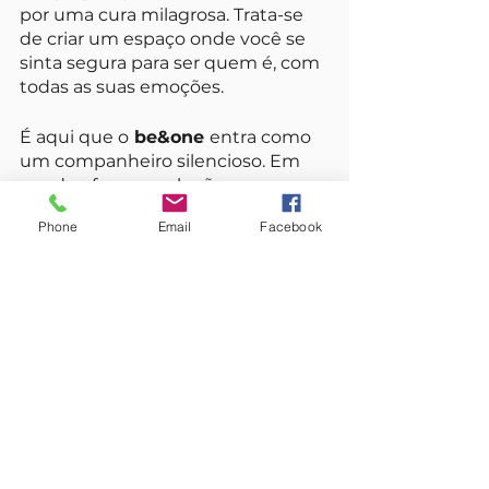
por uma cura milagrosa. Trata-se 
de criar um espaço onde você se 
sinta segura para ser quem é, com 
todas as suas emoções.
É aqui que o
 be&one 
entra como 
um companheiro silencioso. Em 
vez de oferecer soluções 
complexas, o app propõe micro-
Phone
Email
Facebook
passos de autocuidado e práticas 
de respiração simples que se 
encaixam na sua vida, exatamente 
como ela é. É uma ferramenta para 
ajudar você a sintonizar com o seu 
corpo antes que o "copo 
transborde", cultivando um estado 
de calma que se torna natural com 
o tempo.
Se você sentiu que hoje foi um dia 
difícil, lembre-se: você fez o melhor 