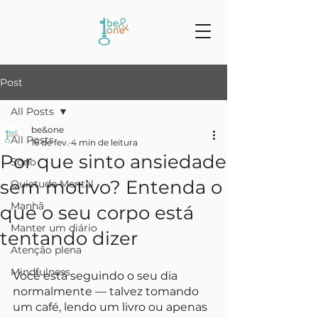
Post
All Posts
be&one
All Posts
16 de fev.
4 min de leitura
Por que sinto ansiedade
Sono
sem motivo? Entenda o
Quietude Mental
Manhã
que o seu corpo está
Manter um diário
tentando dizer
Atenção plena
Mindfulness
Você está seguindo o seu dia 
normalmente — talvez tomando 
um café, lendo um livro ou apenas 