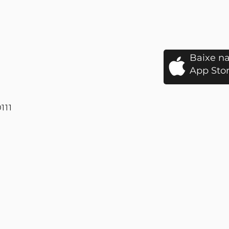
Baixe n
App Sto
111