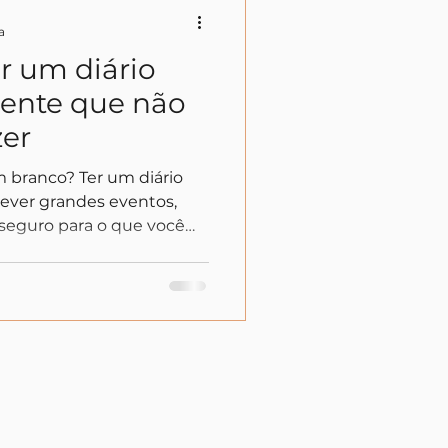
a
 um diário
ente que não
zer
m branco? Ter um diário
rever grandes eventos,
seguro para o que você
cio. Descubra formas leves
 o seu journaling,
 um aliado da sua calma.
e cada palavra é um
mece hoje, do seu jeito.