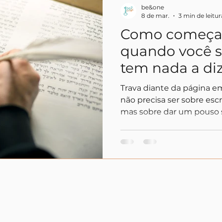
be&one
8 de mar.
3 min de leitur
Como começar
quando você s
tem nada a di
Trava diante da página e
não precisa ser sobre esc
mas sobre dar um pouso 
sente — inclusive o silên
e sem pressão de começar
transformando o papel em
No be&one, mostramos qu
passo para sua clareza. Co