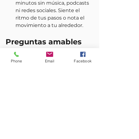
minutos sin música, podcasts 
ni redes sociales. Siente el 
ritmo de tus pasos o nota el 
movimiento a tu alrededor.
Preguntas amables 
para tu próxima 
jornada
Phone
Email
Facebook
Cuando sientas que el estrés 
empieza a subir, estas preguntas 
pueden funcionar como anclajes 
internos para entender 
cómo 
dejar de distraerse
 y recuperar el 
centro:
¿Cuál es el paso más pequeño 
e importante que puedo dar 
justo ahora?