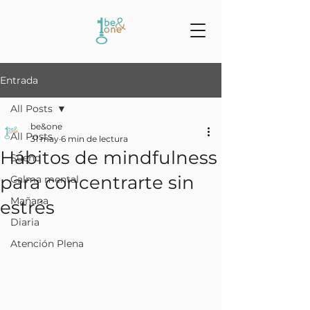
Entrada
All Posts
be&one
All Posts
31 may
6 min de lectura
Hábitos de mindfulness
Sueño
para concentrarte sin
Calma mental
Mañana
estrés
Diaria
Atención Plena